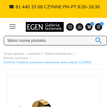
☎ 81 440 33 68 CZYNNE PN-PT 8:30-16:30
0
0

Strona główna
Łazienka
Baterie łazienkowe
Baterie wannowe
Omnires Y bateria wannowa natynkowa, złoty połysk Y1230GL