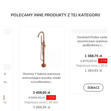
POLECAMY INNE PRODUKTY Z TEJ KATEGORII
Omnires Y bateria wannowa
Excellent Krotos zestaw
wolnostojąca wysoka, miedź
prysznicowo-wannowy
szczotkowana...
podtynkowy z...
3 408,60 zł
1 368,75 zł
4 940,00 zł
1 875,00 zł
-31%
-27%
Najniższa cena z 30 dni:
Najniższa cena z 30 dni:
2 966,99 zł
1 384,93 zł