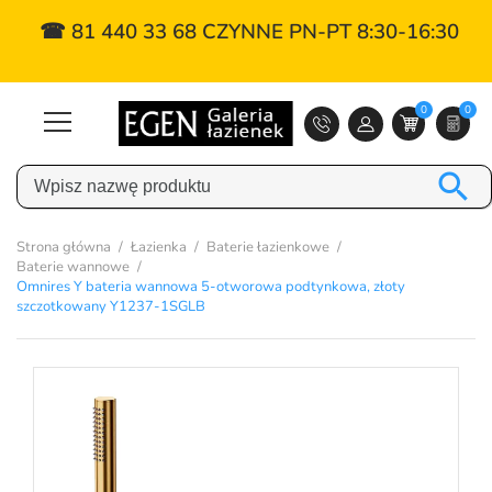
☎ 81 440 33 68 CZYNNE PN-PT 8:30-16:30
0
0

Strona główna
Łazienka
Baterie łazienkowe
Baterie wannowe
Omnires Y bateria wannowa 5-otworowa podtynkowa, złoty
szczotkowany Y1237-1SGLB