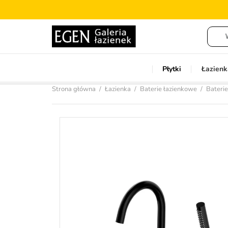
Płytki
Łazienk
Strona główna
Łazienka
Baterie łazienkowe
Bateri