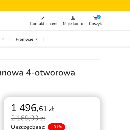
0

Kontakt z nami
Moje konto
Koszyk
Promocje
annowa 4-otworowa
1 496,
61 zł
2 169,
00 zł
Oszczędzasz:
- 31%