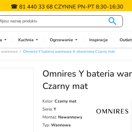
☎ 81 440 33 68 CZYNNE PN-PT 8:30-16:30

a
Kuchnia
Ogrzewanie
Inspiracje
Outlet
e wannowe
Omnires Y bateria wannowa 4-otworowa Czarny mat
Omnires Y bateria w
Czarny mat
Kolor:
Czarny mat
Seria:
Y
Montaż:
Nawannowy
Typ:
Wannowa