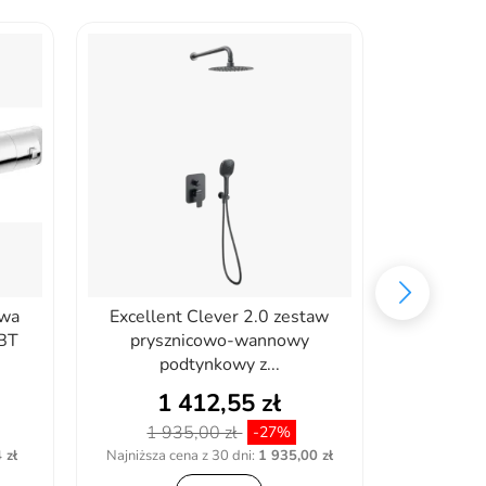
owa
Excellent Clever 2.0 zestaw
Omnires Y
BT
prysznicowo-wannowy
otworowa
podtynkowy z...
1 412,55 zł
2
1 935,00 zł
3 1
-27%
 zł
Najniższa cena z 30 dni:
1 935,00 zł
Najniższa c