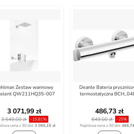
ohlman Zestaw wannowy
Deante Bateria prysznic
celent QW211HQ35-007
termostatyczna BCH_04
3 071,99 zł
486,73 zł
3 649,00 zł
649,00 zł
-15,81%
-25%
iższa cena z 30 dni:
3 065,15 zł
Najniższa cena z 30 dni:
486,74