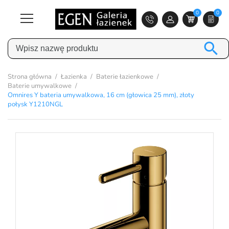
0
0

Strona główna
Łazienka
Baterie łazienkowe
Baterie umywalkowe
Omnires Y bateria umywalkowa, 16 cm (głowica 25 mm), złoty
połysk Y1210NGL