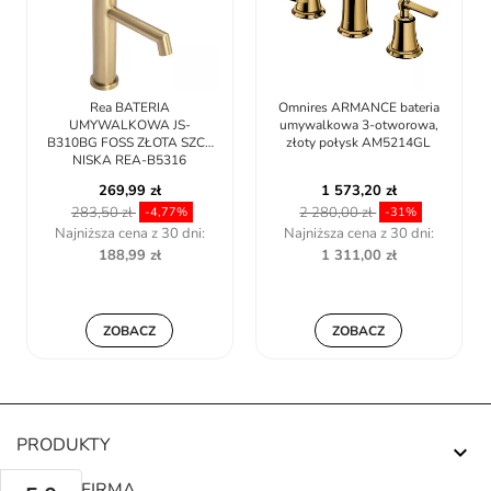
Rea BATERIA
Omnires ARMANCE bateria
UMYWALKOWA JS-
umywalkowa 3-otworowa,
B310BG FOSS ZŁOTA SZCZ
złoty połysk AM5214GL
NISKA REA-B5316
269,99 zł
1 573,20 zł
283,50 zł
2 280,00 zł
-4,77%
-31%
Najniższa cena z 30 dni:
Najniższa cena z 30 dni:
188,99 zł
1 311,00 zł
ZOBACZ
ZOBACZ
PRODUKTY

NASZA FIRMA