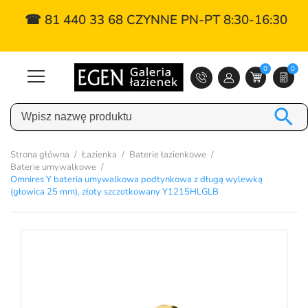
☎ 81 440 33 68 CZYNNE PN-PT 8:30-16:30
0
0

Strona główna
Łazienka
Baterie łazienkowe
Baterie umywalkowe
Omnires Y bateria umywalkowa podtynkowa z długą wylewką
(głowica 25 mm), złoty szczotkowany Y1215HLGLB