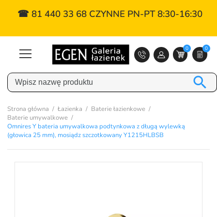
☎ 81 440 33 68 CZYNNE PN-PT 8:30-16:30
0
0

Strona główna
Łazienka
Baterie łazienkowe
Baterie umywalkowe
Omnires Y bateria umywalkowa podtynkowa z długą wylewką
(głowica 25 mm), mosiądz szczotkowany Y1215HLBSB