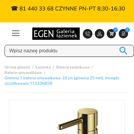
☎ 81 440 33 68 CZYNNE PN-PT 8:30-16:30
0
0

Strona główna
Łazienka
Baterie łazienkowe
Baterie umywalkowe
Omnires Y bateria umywalkowa, 16 cm (głowica 25 mm), mosiądz
szczotkowany Y1210NBSB