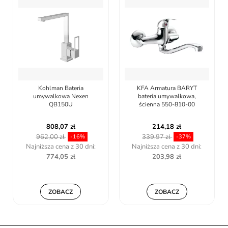
KFA Armatura BARYT
Deante Bateria umywalkowa
bateria umywalkowa,
wysoka BQA_R20N
ścienna 550-810-00
214,18 zł
999,00 zł
339,97 zł
-37%
Najniższa cena z 30 dni:
203,98 zł
ZOBACZ
ZOBACZ