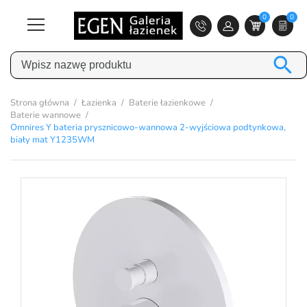
0
0

Strona główna
Łazienka
Baterie łazienkowe
Baterie wannowe
Omnires Y bateria prysznicowo-wannowa 2-wyjściowa podtynkowa,
biały mat Y1235WM