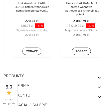
KFA Armatura SPARC
Omnires SACRAMENTO
BLACK bateria wannowa z
bateria wannowa
natryskiem punktowym...
wolnostojąca, chrom/biały
połysk...
270,23 zł
2 083,79 zł
428,95 zł
3 019,99 zł
-37%
-31%
Najniższa cena z 30 dni:
Najniższa cena z 30 dni:
270,23 zł
2 083,79 zł
ZOBACZ
ZOBACZ
PRODUKTY

NASZA FIRMA
5.0

TWOJE KONTO

zobacz
wszystkie
INFORMACJA O SKLEPIE