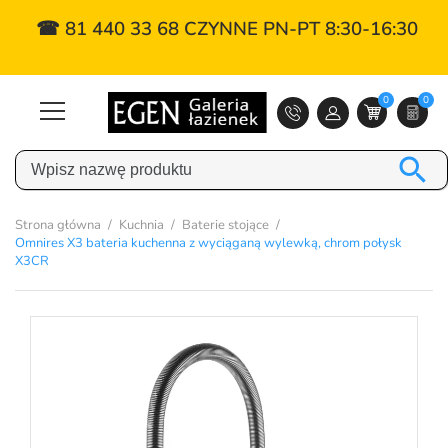
☎ 81 440 33 68 CZYNNE PN-PT 8:30-16:30
0
0

Strona główna
Kuchnia
Baterie stojące
Omnires X3 bateria kuchenna z wyciąganą wylewką, chrom połysk
X3CR