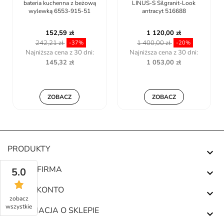
wą
LINUS-S Silgranit-Look
bateria kuchenna z szarą
antracyt 516688
wylewką 6553-925-63
1 120,00 zł
158,99 zł
1 400,00 zł
248,67 zł
-20%
-36,06%
:
Najniższa cena z 30 dni:
Najniższa cena z 30 dni:
1 053,00 zł
158,99 zł
ZOBACZ
ZOBACZ
PRODUKTY

NASZA FIRMA
5.0

TWOJE KONTO

zobacz
wszystkie
INFORMACJA O SKLEPIE
