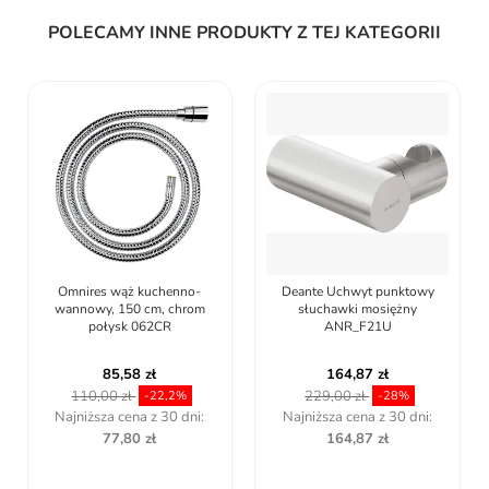
POLECAMY INNE PRODUKTY Z TEJ KATEGORII
Omnires wąż kuchenno-
Deante Uchwyt punktowy
wannowy, 150 cm, chrom
słuchawki mosiężny
połysk 062CR
ANR_F21U
85,58 zł
164,87 zł
110,00 zł
229,00 zł
-22,2%
-28%
Najniższa cena z 30 dni:
Najniższa cena z 30 dni:
77,80 zł
164,87 zł