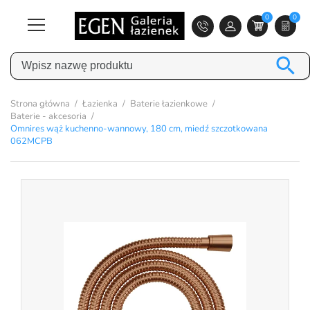
0
0

Strona główna
Łazienka
Baterie łazienkowe
Baterie - akcesoria
Omnires wąż kuchenno-wannowy, 180 cm, miedź szczotkowana
062MCPB