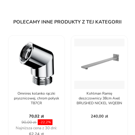
POLECAMY INNE PRODUKTY Z TEJ KATEGORII
Omnires kolanko rączki
Kohlman Ramię
prysznicowej, chrom połysk
deszczownicy 38cm Axel
T87CR
BRUSHED NICKEL WQEBN
70,02 zł
240,00 zł
90,00 zł
-22,2%
Najniższa cena z 30 dni:
62,24 zł