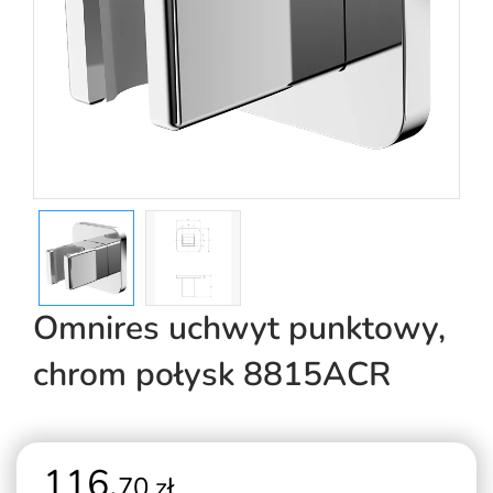
Omnires uchwyt punktowy,
chrom połysk 8815ACR
116,
70 zł