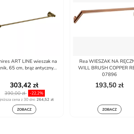
ires ART LINE wieszak na
Rea WIESZAK NA RĘCZ
nik, 65 cm, brąz antyczny...
WILL BRUSH COPPER R
07896
303,42 zł
193,50 zł
390,00 zł
-22,2%
niższa cena z 30 dni:
264,52 zł
ZOBACZ
ZOBACZ