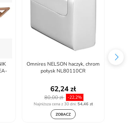
NIK
Omnires NELSON haczyk, chrom
Rea 3
EA-
połysk NL80110CR
ŁAZIENK
62,24 zł
80,00 zł
73
-22,2%
Najniższa cena z 30 dni:
54,46 zł
Najniższa
ZOBACZ