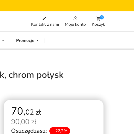
0

Kontakt z nami
Moje konto
Koszyk
Promocje
, chrom połysk
70,
02 zł
90,
00 zł
Oszczędzasz:
- 22,2%