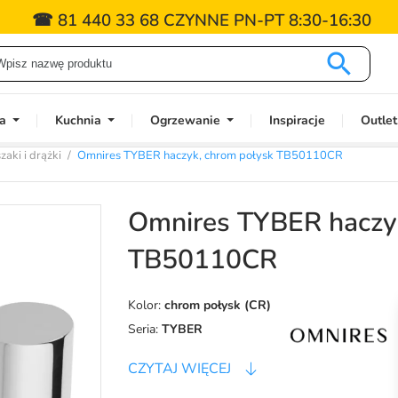
☎ 81 440 33 68 CZYNNE PN-PT 8:30-16:30

a
Kuchnia
Ogrzewanie
Inspiracje
Outlet
aki i drążki
Omnires TYBER haczyk, chrom połysk TB50110CR
Omnires TYBER haczyk
TB50110CR
Kolor:
chrom połysk (CR)
Seria:
TYBER
CZYTAJ WIĘCEJ