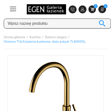
0
0

Strona główna
Kuchnia
Baterie stojące
Omnires TULA bateria kuchenna, złoty połysk TL6050GL