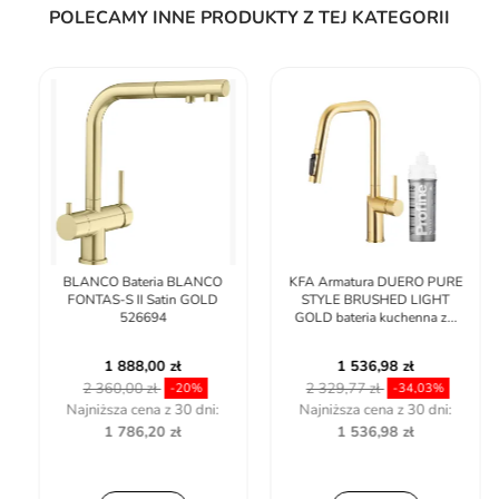
POLECAMY INNE PRODUKTY Z TEJ KATEGORII
BLANCO Bateria BLANCO
KFA Armatura DUERO PURE
FONTAS-S II Satin GOLD
STYLE BRUSHED LIGHT
526694
GOLD bateria kuchenna z...
1 888,00 zł
1 536,98 zł
2 360,00 zł
2 329,77 zł
-20%
-34,03%
Najniższa cena z 30 dni:
Najniższa cena z 30 dni:
1 786,20 zł
1 536,98 zł