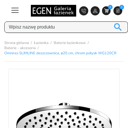
0
0

Strona główna
Łazienka
Baterie łazienkowe
Baterie - akcesoria
Omnires SLIMLINE deszczownica, ø20 cm, chrom połysk WG120CR