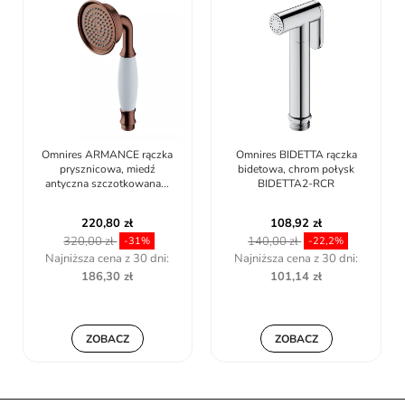
Omnires ARMANCE rączka
Omnires BIDETTA rączka
prysznicowa, miedź
bidetowa, chrom połysk
antyczna szczotkowana...
BIDETTA2-RCR
220,80 zł
108,92 zł
320,00 zł
140,00 zł
-31%
-22,2%
Najniższa cena z 30 dni:
Najniższa cena z 30 dni:
186,30 zł
101,14 zł
ZOBACZ
ZOBACZ