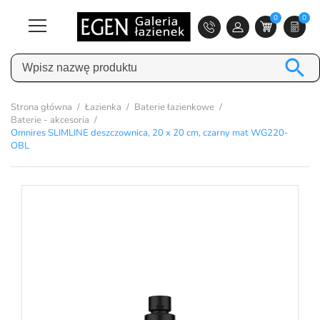
0
0

Strona główna
Łazienka
Baterie łazienkowe
Baterie - akcesoria
Omnires SLIMLINE deszczownica, 20 x 20 cm, czarny mat WG220-
OBL