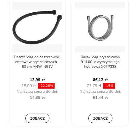
Deante Wąż do deszczowni i
Ravak Wąż prysznicowy
zestawów prysznicowych -
914.00, z wytrzymałego
60 cm ANW_N51V
tworzywa X07P338
13,99 zł
66,12 zł
18,00 zł
77,79 zł
-22,28%
-15%
Najniższa cena z 30 dni:
Najniższa cena z 30 dni:
14,38 zł
61,44 zł
ZOBACZ
ZOBACZ