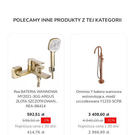
POLECAMY INNE PRODUKTY Z TEJ KATEGORII
Rea BATERIA WANNOWA
Omnires Y bateria wannowa
MY2021-3GG ARGUS
wolnostojąca, miedź
ZŁOTA SZCZOTKOWAN
szczotkowana Y1233-SCPB
REA-B6414
592,51 zł
3 408,60 zł
598,50 zł
4 940,00 zł
-1%
-31%
Najniższa cena z 30 dni:
Najniższa cena z 30 dni:
414,76 zł
2 966,99 zł