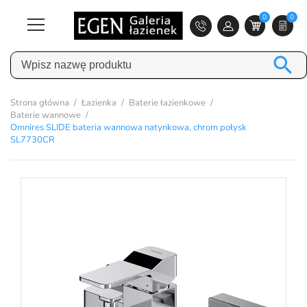
0
0

Strona główna
Łazienka
Baterie łazienkowe
Baterie wannowe
Omnires SLIDE bateria wannowa natynkowa, chrom połysk
SL7730CR