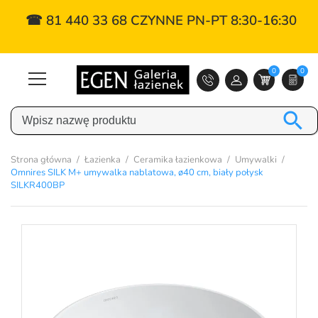
☎ 81 440 33 68 CZYNNE PN-PT 8:30-16:30
0
0

Strona główna
Łazienka
Ceramika łazienkowa
Umywalki
Omnires SILK M+ umywalka nablatowa, ø40 cm, biały połysk
SILKR400BP