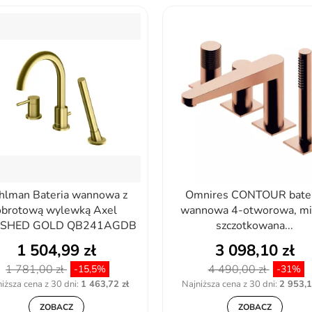
hlman Bateria wannowa z
Omnires CONTOUR bater
obrotową wylewką Axel
wannowa 4-otworowa, mi
SHED GOLD QB241AGDB
szczotkowana...
1 504,99 zł
3 098,10 zł
1 781,00 zł
4 490,00 zł
-15,5%
-31%
iższa cena z 30 dni:
1 463,72 zł
Najniższa cena z 30 dni:
2 953,1
ZOBACZ
ZOBACZ