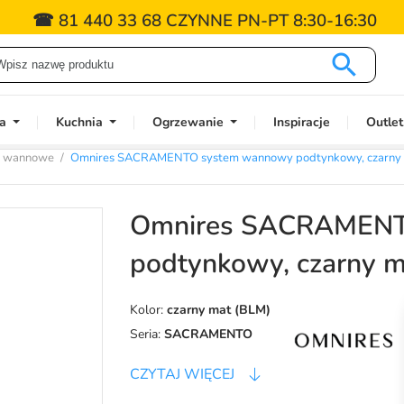
☎ 81 440 33 68 CZYNNE PN-PT 8:30-16:30

a
Kuchnia
Ogrzewanie
Inspiracje
Outlet
e wannowe
Omnires SACRAMENTO system wannowy podtynkowy, czarn
Omnires SACRAMENT
podtynkowy, czarny
Kolor:
czarny mat (BLM)
Seria:
SACRAMENTO
CZYTAJ WIĘCEJ