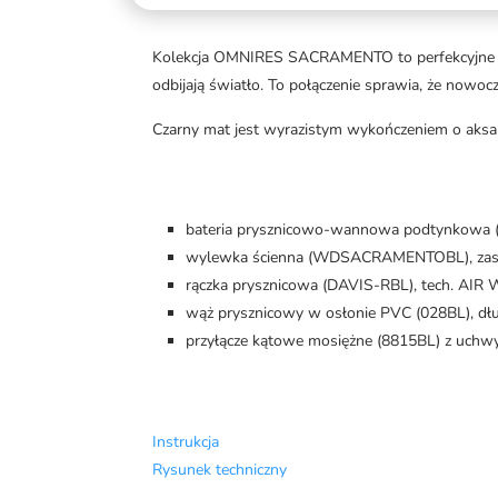
Kolekcja OMNIRES SACRAMENTO to perfekcyjne wyk
odbijają światło. To połączenie sprawia, że nowoc
Czarny mat jest wyrazistym wykończeniem o aksa
bateria prysznicowo-wannowa podtynkowa
wylewka ścienna (WDSACRAMENTOBL), zasi
rączka prysznicowa (DAVIS-RBL), tech. AIR W
wąż prysznicowy w osłonie PVC (028BL), dł
przyłącze kątowe mosiężne (8815BL) z uchw
Instrukcja
Rysunek techniczny