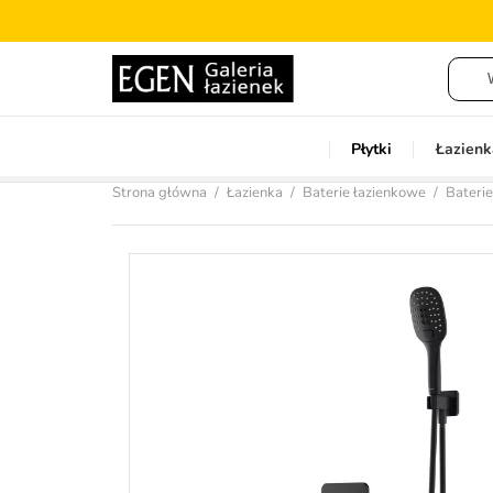
Płytki
Łazienk
Strona główna
Łazienka
Baterie łazienkowe
Bateri