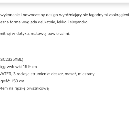
onanie i nowoczesny design wyróżniający się łagodnymi zaokrąglenia
zesna forma wygląda delikatnie, lekko i elegancko.
mitnej w dotyku, matowej powierzchni.
 (SC2335XBL)
ęg wylewki 19,9 cm
ATER, 3 rodzaje strumienia: deszcz, masaż, mieszany
ugość: 150 cm
ytem na rączkę prysznicową