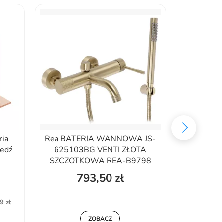
ia
Rea BATERIA WANNOWA JS-
Excellent 
edź
625103BG VENTI ZŁOTA
pryszni
SZCZOTKOWA REA-B9798
793,50 zł
1
2 3
9 zł
Najniższa c
ZOBACZ