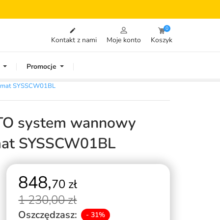
0

Kontakt z nami
Moje konto
Koszyk
Promocje
y mat SYSSCW01BL
O system wannowy
 mat SYSSCW01BL
848,
70 zł
1 230,
00 zł
Oszczędzasz:
- 31%