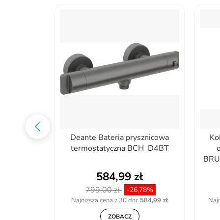
NOWA JS-
Deante Bateria prysznicowa
Ko
OTA REA-
termostatyczna BCH_D4BT
BRU
ł
584,99 zł
799,00 zł
1%
-26,78%
:
549,90 zł
Najniższa cena z 30 dni:
584,99 zł
Najn
ZOBACZ