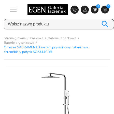
0
0

Strona główna
Łazienka
Baterie łazienkowe
Baterie prysznicowe
Omnires SACRAMENTO system prysznicowy natynkowy,
chrom/biały połysk SC2344CRB