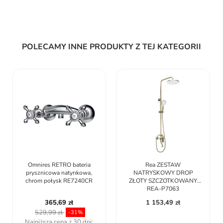
POLECAMY INNE PRODUKTY Z TEJ KATEGORII
Omnires RETRO bateria
Rea ZESTAW
prysznicowa natynkowa,
NATRYSKOWY DROP
chrom połysk RE7240CR
ZŁOTY SZCZOTKOWANY
REA-P7063
365,69 zł
1 153,49 zł
529,99 zł
-31%
Najniższa cena z 30 dni: