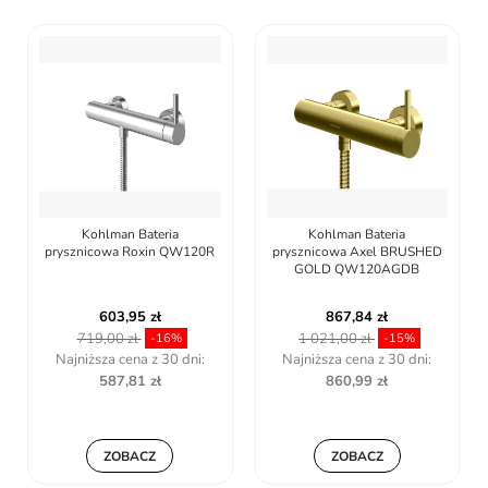
Kohlman Bateria
Rea ZESTAW
prysznicowa Axel BRUSHED
NATRYSKOWY FAREL
GOLD QW120AGDB
BIAŁY REA-P0353
867,84 zł
1 243,49 zł
1 021,00 zł
-15%
Najniższa cena z 30 dni:
860,99 zł
ZOBACZ
ZOBACZ