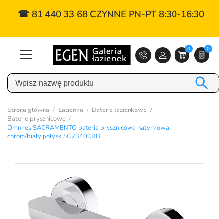
☎ 81 440 33 68 CZYNNE PN-PT 8:30-16:30
0
0

Strona główna
Łazienka
Baterie łazienkowe
Baterie prysznicowe
Omnires SACRAMENTO bateria prysznicowa natynkowa,
chrom/biały połysk SC2340CRB