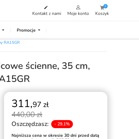
0

Kontakt z nami
Moje konto
Koszyk
Promocje
wany RA15GR
icowe ścienne, 35 cm,
 RA15GR
311,
97 zł
440,
00 zł
Oszczędzasz:
- 29,1%
Najniższa cena w okresie 30 dni przed datą