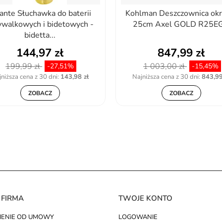
ante Słuchawka do baterii
Kohlman Deszczownica okr
walkowych i bidetowych -
25cm Axel GOLD R25E
bidetta...
144,97 zł
847,99 zł
199,99 zł
1 003,00 zł
-27,51%
-15,45%
niższa cena z 30 dni:
143,98 zł
Najniższa cena z 30 dni:
843,99
ZOBACZ
ZOBACZ
 FIRMA
TWOJE KONTO
IENIE OD UMOWY
LOGOWANIE