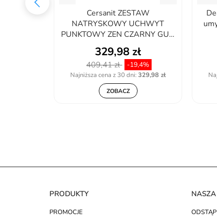
icowy 1,5m
Cersanit ZESTAW
De
zEG
NATRYSKOWY UCHWYT
umy
PUNKTOWY ZEN CZARNY GUN
METAL...
ł
329,98 zł
409,41 zł
,53%
-19,4%
:
158,99 zł
Najniższa cena z 30 dni:
329,98 zł
Naj
ZOBACZ
PRODUKTY
NASZA
PROMOCJE
ODSTĄP