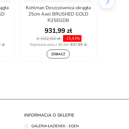
ągła
Kohlman Deszczownica okrągła
Omnires
GD
25cm Axel BRUSHED GOLD
sufitowe,
R25EGDB
931,99 zł
1 102,00 zł
240
-15,43%
 zł
Najniższa cena z 30 dni:
837,99 zł
Najniższa 
ZOBACZ
INFORMACJA O SKLEPIE
GALERIA ŁAZIENEK - EGEN