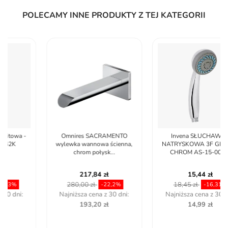
POLECAMY INNE PRODUKTY Z TEJ KATEGORII
Omnires SACRAMENTO
Invena SŁUCHAWKA
wylewka wannowa ścienna,
NATRYSKOWA 3F GRACJA
chrom połysk...
CHROM AS-15-001-L
217,84 zł
15,44 zł
280,00 zł
18,45 zł
-22,2%
-16,31%
Najniższa cena z 30 dni:
Najniższa cena z 30 dni:
193,20 zł
14,99 zł