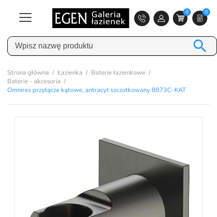
0
0

Strona główna
Łazienka
Baterie łazienkowe
Baterie - akcesoria
Omnires przyłącze kątowe, antracyt szczotkowany 8873C-KAT