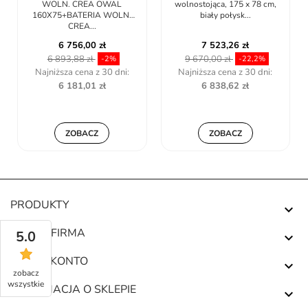
WOLN. CREA OWAL
wolnostojąca, 175 x 78 cm,
160X75+BATERIA WOLN.
biały połysk...
CREA...
6 756,00 zł
7 523,26 zł
6 893,88 zł
9 670,00 zł
-2%
-22,2%
Najniższa cena z 30 dni:
Najniższa cena z 30 dni:
6 181,01 zł
6 838,62 zł
ZOBACZ
ZOBACZ
PRODUKTY

NASZA FIRMA
5.0

TWOJE KONTO

zobacz
wszystkie
INFORMACJA O SKLEPIE
