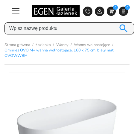
0
0

Strona główna
Łazienka
Wanny
Wanny wolnostojące
Omnires OVO M+ wanna wolnostojąca, 160 x 75 cm, biały mat
OVOWWBM