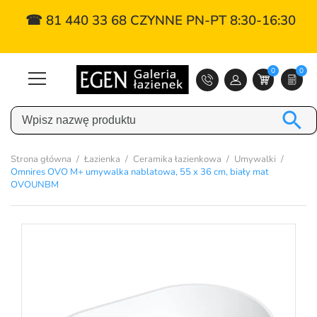
☎ 81 440 33 68 CZYNNE PN-PT 8:30-16:30
0
0

Strona główna
Łazienka
Ceramika łazienkowa
Umywalki
Omnires OVO M+ umywalka nablatowa, 55 x 36 cm, biały mat
OVOUNBM