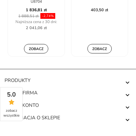
ZOBACZ
403,50 zł
ZOBACZ
PRODUKTY

NASZA FIRMA
5.0

TWOJE KONTO

zobacz
wszystkie
INFORMACJA O SKLEPIE
