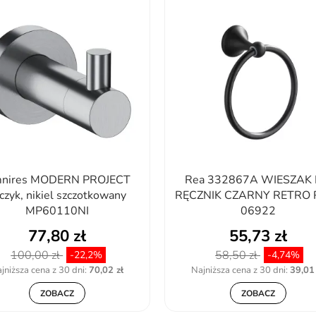
nires MODERN PROJECT
Rea 332867A WIESZAK
czyk, nikiel szczotkowany
RĘCZNIK CZARNY RETRO 
MP60110NI
06922
77,80 zł
55,73 zł
100,00 zł
58,50 zł
-22,2%
-4,74%
jniższa cena z 30 dni:
70,02 zł
Najniższa cena z 30 dni:
39,01 
ZOBACZ
ZOBACZ