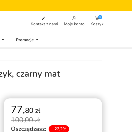
0

Kontakt z nami
Moje konto
Koszyk
Promocje
yk, czarny mat
77,
80 zł
100,
00 zł
Oszczędzasz:
- 22,2%