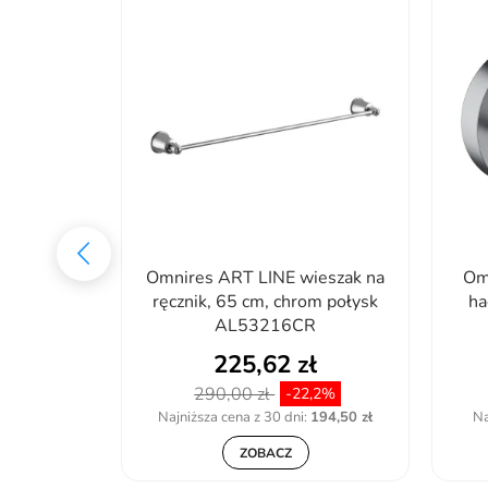
eszak
Omnires ART LINE wieszak na
Om
LACK 864-
ręcznik, 65 cm, chrom połysk
ha
AL53216CR
ł
225,62 zł
290,00 zł
35%
-22,2%
:
154,07 zł
Najniższa cena z 30 dni:
194,50 zł
Na
ZOBACZ