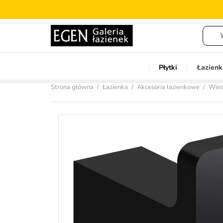
Płytki
Łazienk
Strona główna
Łazienka
Akcesoria łazienkowe
Wiesz