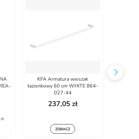
 NA
KFA Armatura wieszak
Omnires 
REA-
łazienkowy 60 cm WHITE 864-
ręcznik,
027-44
237,05 zł
420
zł
Najniższa 
ZOBACZ