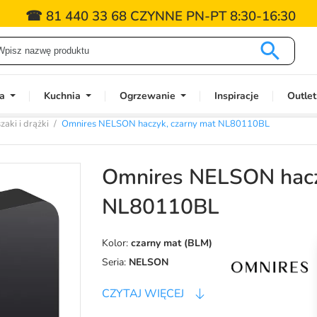
☎ 81 440 33 68 CZYNNE PN-PT 8:30-16:30

a
Kuchnia
Ogrzewanie
Inspiracje
Outlet
aki i drążki
Omnires NELSON haczyk, czarny mat NL80110BL
Omnires NELSON hacz
NL80110BL
Kolor:
czarny mat (BLM)
Seria:
NELSON
CZYTAJ WIĘCEJ