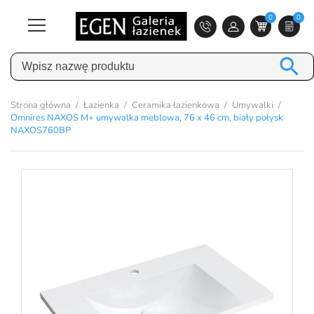
0
0

Strona główna
Łazienka
Ceramika łazienkowa
Umywalki
Omnires NAXOS M+ umywalka meblowa, 76 x 46 cm, biały połysk
NAXOS760BP