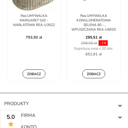
Rea UMYWALKA
Rea UMYWALKA
MARGARET GIO -
KONGLOMERATOWA
NABLATOWA REA-U3522
SELENA 60 -
WPUSZCZANA REA-U6020
793,50 zł
295,51 zł
298,50 zł
-1%
Najniższa cena z 30 dni:
651,91 zł
ZOBACZ
ZOBACZ
PRODUKTY

NASZA FIRMA
5.0

TWOJE KONTO