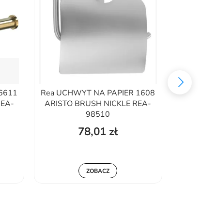
6611
Rea UCHWYT NA PAPIER 1608
Omnire
EA-
ARISTO BRUSH NICKLE REA-
uchwyt n
98510
m
78,01 zł
190
Najniższa 
ZOBACZ