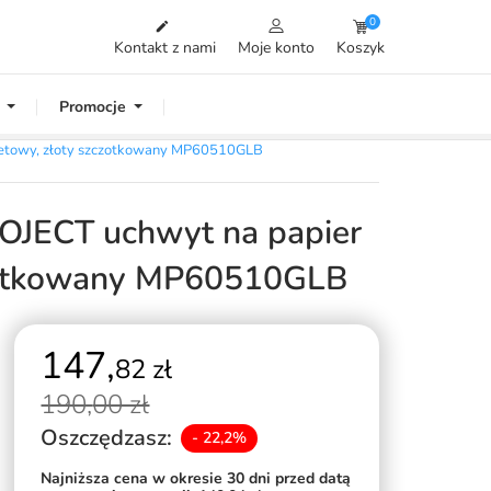
0

Kontakt z nami
Moje konto
Koszyk
Promocje
etowy, złoty szczotkowany MP60510GLB
JECT uchwyt na papier
czotkowany MP60510GLB
147,
82 zł
190,
00 zł
Oszczędzasz:
- 22,2%
Najniższa cena w okresie 30 dni przed datą