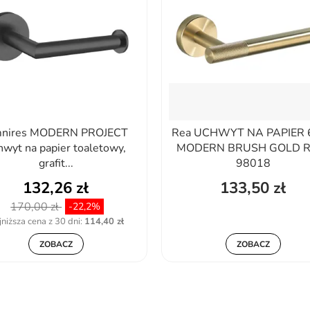
nires MODERN PROJECT
Rea UCHWYT NA PAPIER 
hwyt na papier toaletowy,
MODERN BRUSH GOLD R
grafit...
98018
132,26 zł
133,50 zł
170,00 zł
-22,2%
niższa cena z 30 dni:
114,40 zł
ZOBACZ
ZOBACZ