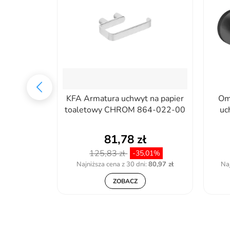
 papier
KFA Armatura uchwyt na papier
Om
 ADR_R211
toaletowy CHROM 864-022-00
uc
ł
81,78 zł
125,83 zł
,24%
-35,01%
:
121,67 zł
Najniższa cena z 30 dni:
80,97 zł
Naj
ZOBACZ