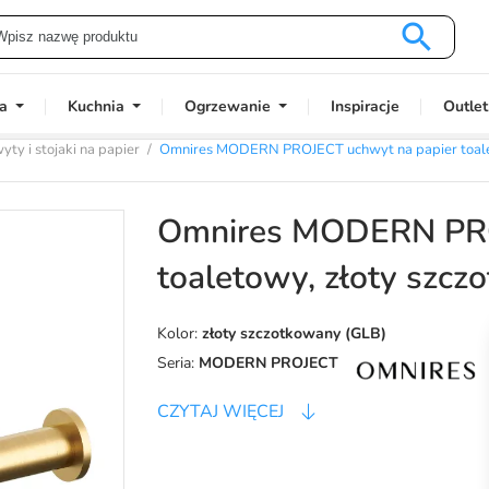

a
Kuchnia
Ogrzewanie
Inspiracje
Outlet
yty i stojaki na papier
Omnires MODERN PROJECT uchwyt na papier toal
Omnires MODERN PRO
toaletowy, złoty sz
Kolor:
złoty szczotkowany (GLB)
Seria:
MODERN PROJECT
CZYTAJ WIĘCEJ