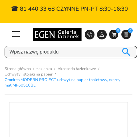
☎ 81 440 33 68 CZYNNE PN-PT 8:30-16:30
0
0

Strona główna
Łazienka
Akcesoria łazienkowe
Uchwyty i stojaki na papier
Omnires MODERN PROJECT uchwyt na papier toaletowy, czarny
mat MP60510BL