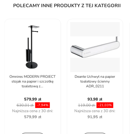
POLECAMY INNE PRODUKTY Z TEJ KATEGORII
Deante Uchwyt na papier
Rea 322220A UCHWYT NA
toaletowy ścienny
PAPIER CZARNY DUO REA-
ADR_0211
77102
93,98 zł
55,73 zł
119,00 zł
58,50 zł
-21,03%
-4,74%
Najniższa cena z 30 dni:
Najniższa cena z 30 dni:
91,95 zł
39,01 zł