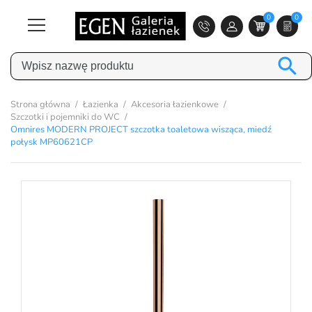
0
0

Strona główna
Łazienka
Akcesoria łazienkowe
Szczotki i pojemniki do WC
Omnires MODERN PROJECT szczotka toaletowa wisząca, miedź
połysk MP60621CP