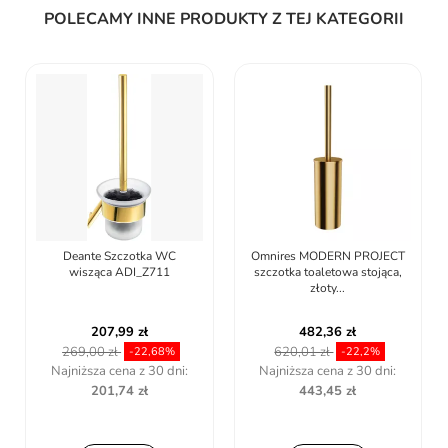
POLECAMY INNE PRODUKTY Z TEJ KATEGORII
Deante Szczotka WC
Omnires MODERN PROJECT
wisząca ADI_Z711
szczotka toaletowa stojąca,
złoty...
207,99 zł
482,36 zł
269,00 zł
620,01 zł
-22,68%
-22,2%
Najniższa cena z 30 dni:
Najniższa cena z 30 dni:
201,74 zł
443,45 zł