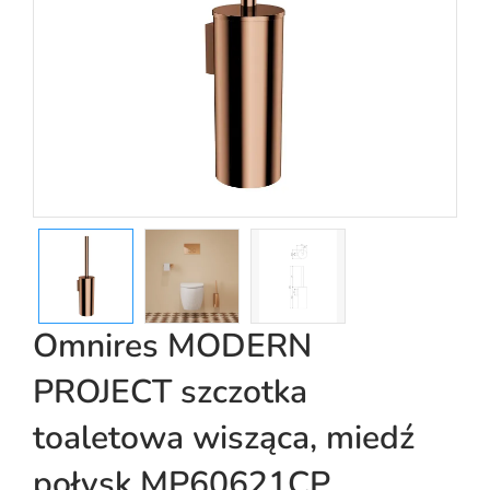
Omnires MODERN
PROJECT szczotka
toaletowa wisząca, miedź
połysk MP60621CP