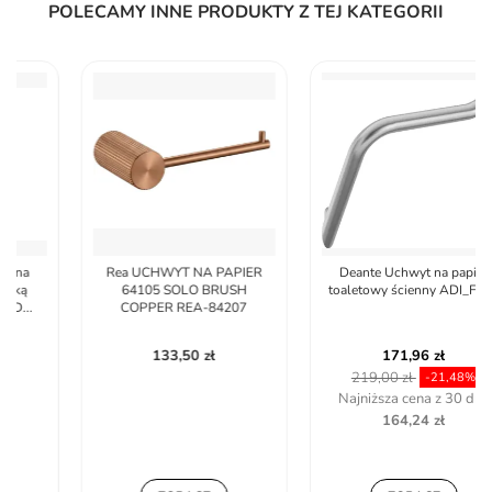
POLECAMY INNE PRODUKTY Z TEJ KATEGORII
Rea UCHWYT NA PAPIER
Deante Uchwyt na papier
64105 SOLO BRUSH
toaletowy ścienny ADI_F211
COPPER REA-84207
133,50 zł
171,96 zł
219,00 zł
-21,48%
Najniższa cena z 30 dni:
164,24 zł