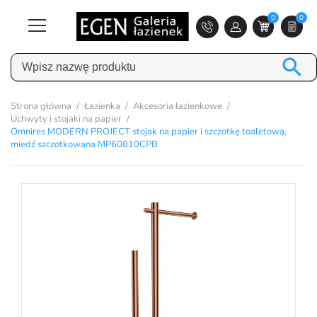
0
0

Strona główna
Łazienka
Akcesoria łazienkowe
Uchwyty i stojaki na papier
Omnires MODERN PROJECT stojak na papier i szczotkę toaletową,
miedź szczotkowana MP60810CPB