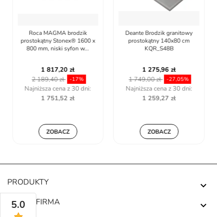
Roca MAGMA brodzik
Deante Brodzik granitowy
prostokątny Stonex® 1600 x
prostokątny 140x80 cm
800 mm, niski syfon w...
KQR_S48B
1 817,20 zł
1 275,96 zł
2 189,40 zł
1 749,00 zł
-17%
-27,05%
Najniższa cena z 30 dni:
Najniższa cena z 30 dni:
1 751,52 zł
1 259,27 zł
ZOBACZ
ZOBACZ
PRODUKTY

NASZA FIRMA
5.0
