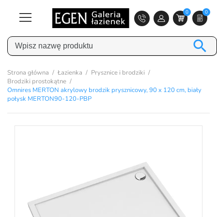
0
0

Strona główna
Łazienka
Prysznice i brodziki
Brodziki prostokątne
Omnires MERTON akrylowy brodzik prysznicowy, 90 x 120 cm, biały
połysk MERTON90-120-PBP