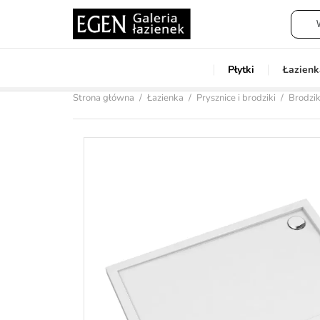
Płytki
Łazienk
Strona główna
Łazienka
Prysznice i brodziki
Brodzik