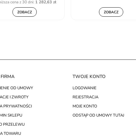
iższa cena z 30 dni:
1 282,63 zł
ZOBACZ
ZOBACZ
 FIRMA
TWOJE KONTO
IENIE OD UMOWY
LOGOWANIE
ACJE I ZWROTY
REJESTRACJA
KA PRYWATNOŚCI
MOJE KONTO
MIN SKLEPU
ODSTĄP OD UMOWY TUTAJ
O PRZELEWU
A TOWARU