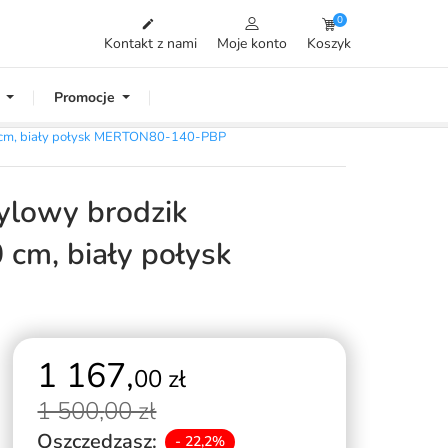
0

Kontakt z nami
Moje konto
Koszyk
Promocje
0 cm, biały połysk MERTON80-140-PBP
lowy brodzik
 cm, biały połysk
1 167,
00 zł
1 500,
00 zł
Oszczędzasz:
- 22,2%