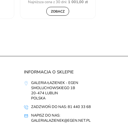
Najniższa cena z 30 dni:
1 001,00 zł
Najniższa c
ZOBACZ
INFORMACJA O SKLEPIE
GALERIA ŁAZIENEK - EGEN
SMOLUCHOWSKIEGO 1B
20-474 LUBLIN
POLSKA
ZADZWOŃ DO NAS: 81 440 33 68
NAPISZ DO NAS:
GALERIALAZIENEK@EGEN.NET.PL