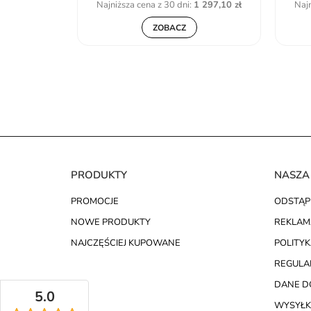
1 940,01 zł
Najniższa cena z 30 dni:
1 297,10 zł
Najn
ZOBACZ
PRODUKTY
NASZA
PROMOCJE
ODSTĄP
NOWE PRODUKTY
REKLAM
NAJCZĘŚCIEJ KUPOWANE
POLITY
REGULA
DANE D
5.0
WYSYŁK