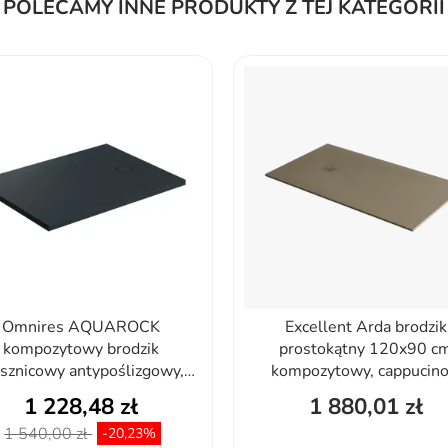
POLECAMY INNE PRODUKTY Z TEJ KATEGORII
Omnires AQUAROCK
Excellent Arda brodzik
kompozytowy brodzik
prostokątny 120x90 c
ysznicowy antypoślizgowy,
kompozytowy, cappucino.
80...
1 228,48 zł
1 880,01 zł
1 540,00 zł
-20,23%