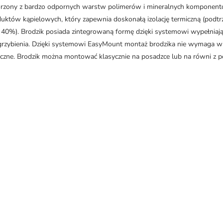
ony z bardzo odpornych warstw polimerów i mineralnych komponentów
uktów kąpielowych, który zapewnia doskonałą izolację termiczną (podtrz
 40%). Brodzik posiada zintegrowaną formę dzięki systemowi wypełniaj
grzybienia. Dzięki systemowi EasyMount montaż brodzika nie wymaga wi
niczne. Brodzik można montować klasycznie na posadzce lub na równi z po