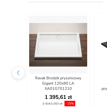
brodzik
Ravak Brodzik prysznicowy
x90 cm
Gigant 120x90 LA
ły...
XA01G701210
pr
zł
1 395,61 zł
1 641,90 zł
27%
-15%