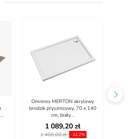
Omnires MERTON akrylowy
Roca 
m
brodzik prysznicowy, 70 x 140
PROSTOKĄ
..
cm, biały...
SY
1 089,20 zł
2
1 400,00 zł
2 7
-22,2%