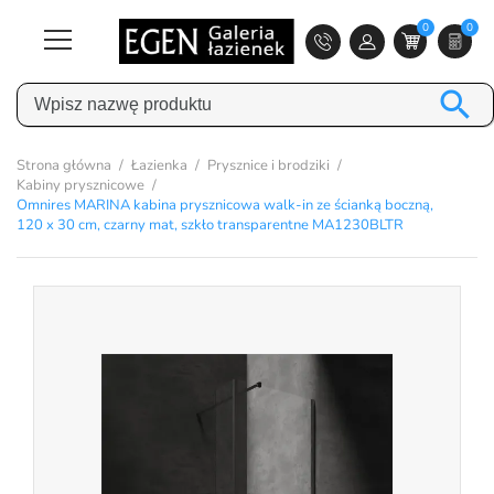
0
0

Strona główna
Łazienka
Prysznice i brodziki
Kabiny prysznicowe
Omnires MARINA kabina prysznicowa walk-in ze ścianką boczną,
120 x 30 cm, czarny mat, szkło transparentne MA1230BLTR