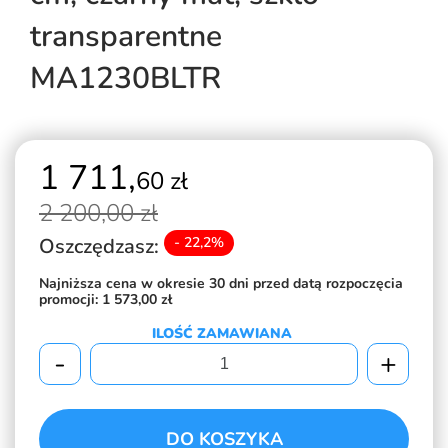
transparentne
MA1230BLTR
1 711,
60 zł
2 200,
00 zł
Oszczędzasz:
- 22,2%
Najniższa cena w okresie 30 dni przed datą rozpoczęcia
promocji:
1 573,00 zł
ILOŚĆ ZAMAWIANA
-
+
DO KOSZYKA