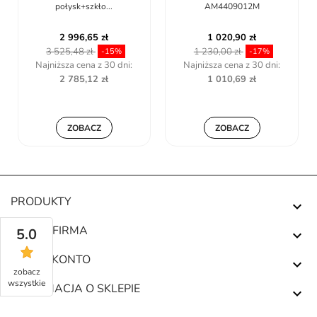
połysk+szkło...
AM4409012M
2 996,65 zł
1 020,90 zł
3 525,48 zł
1 230,00 zł
-15%
-17%
Najniższa cena z 30 dni:
Najniższa cena z 30 dni:
2 785,12 zł
1 010,69 zł
ZOBACZ
ZOBACZ
PRODUKTY

NASZA FIRMA
5.0

TWOJE KONTO

zobacz
wszystkie
INFORMACJA O SKLEPIE
