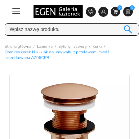
0
0

Strona główna
Łazienka
Syfony i zawory
Korki
Omnires korek klik-klak do umywalki z przelewem, miedź
szczotkowana A706CPB