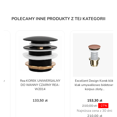
POLECAMY INNE PRODUKTY Z TEJ KATEGORII
Rea KOREK UNIWERSALNY
Excellent Design Korek klik-
DO WANNY CZARNY REA-
klak umywalkowo bidetowy,
W2014
korpus złoty...
133,50 zł
153,30 zł
210,00 zł
-27%
Najniższa cena z 30 dni:
210,00 zł