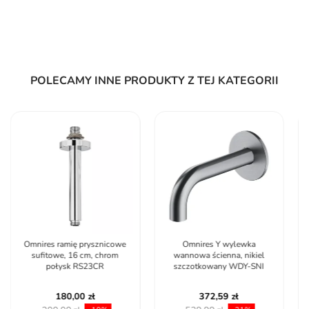
POLECAMY INNE PRODUKTY Z TEJ KATEGORII
Omnires Y wylewka
Deante Głowica
wannowa ścienna, nikiel
prysznicowa stalowa -
szczotkowany WDY-SNI
300x300 mm NAC_209K
372,59 zł
436,95 zł