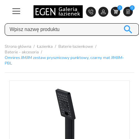
0
0

Strona główna
Łazienka
Baterie łazienkowe
Baterie - akcesoria
Omnires JIMJIM zestaw prysznicowy punktowy, czarny mat JIMJIM-
PBL