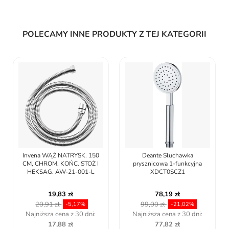
POLECAMY INNE PRODUKTY Z TEJ KATEGORII
Invena WĄŻ NATRYSK. 150
Deante Słuchawka
CM, CHROM, KOŃC. STOŻ I
prysznicowa 1-funkcyjna
HEKSAG. AW-21-001-L
XDCT0SCZ1
19,83 zł
78,19 zł
20,91 zł
99,00 zł
-5,17%
-21,02%
Najniższa cena z 30 dni:
Najniższa cena z 30 dni:
17,88 zł
77,82 zł