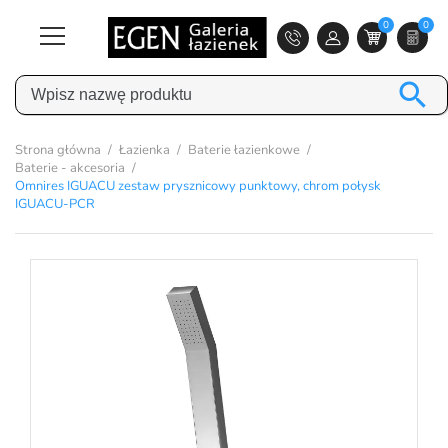
0
0

Strona główna
Łazienka
Baterie łazienkowe
Baterie - akcesoria
Omnires IGUACU zestaw prysznicowy punktowy, chrom połysk
IGUACU-PCR