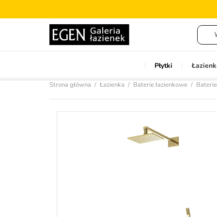
Płytki
Łazienk
Strona główna
Łazienka
Baterie łazienkowe
Bateri