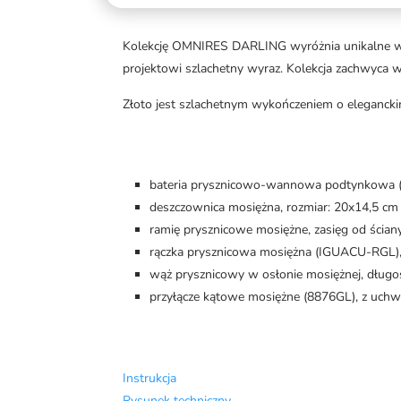
Kolekcję OMNIRES DARLING wyróżnia unikalne wzor
projektowi szlachetny wyraz. Kolekcja zachwyca
Złoto jest szlachetnym wykończeniem o eleganckim
bateria prysznicowo-wannowa podtynkowa
deszczownica mosiężna, rozmiar: 20x14,5 cm
ramię prysznicowe mosiężne, zasięg od ścian
rączka prysznicowa mosiężna (IGUACU-RGL),
wąż prysznicowy w osłonie mosiężnej, długo
przyłącze kątowe mosiężne (8876GL), z uchw
Instrukcja
Rysunek techniczny