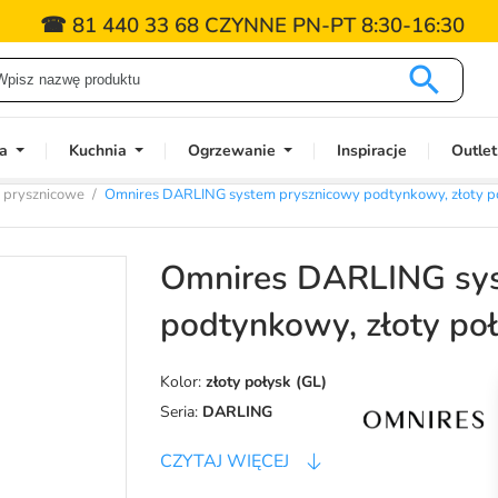
☎ 81 440 33 68 CZYNNE PN-PT 8:30-16:30

a
Kuchnia
Ogrzewanie
Inspiracje
Outlet
e prysznicowe
Omnires DARLING system prysznicowy podtynkowy, złoty
Omnires DARLING sys
podtynkowy, złoty p
Kolor:
złoty połysk (GL)
Seria:
DARLING
CZYTAJ WIĘCEJ