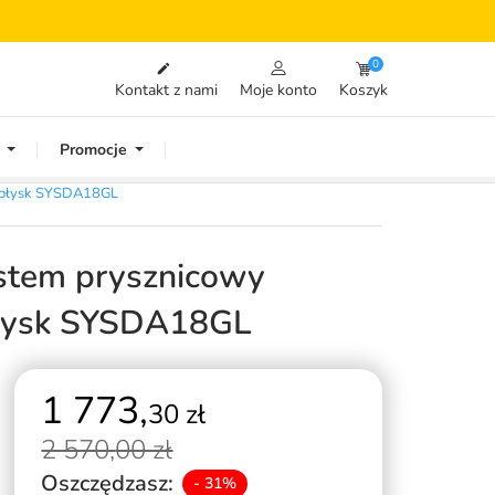
0

Kontakt z nami
Moje konto
Koszyk
Promocje
 połysk SYSDA18GL
tem prysznicowy
ołysk SYSDA18GL
1 773,
30 zł
2 570,
00 zł
Oszczędzasz:
- 31%