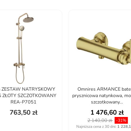
a ZESTAW NATRYSKOWY
Omnires ARMANCE bate
S ZŁOTY SZCZOTKOWANY
prysznicowa natynkowa, mo
REA-P7051
szczotkowany...
763,50 zł
1 476,60 zł
2 140,00 zł
-31%
Najniższa cena z 30 dni:
1 228,1