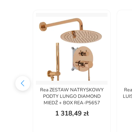
sznicowy
Rea ZESTAW NATRYSKOWY
Re
kiem - z
PODTY LUNGO DIAMOND
LUI
MIEDŹ + BOX REA-P5657
zł
1 318,49 zł
2,96%
1 539,99 zł