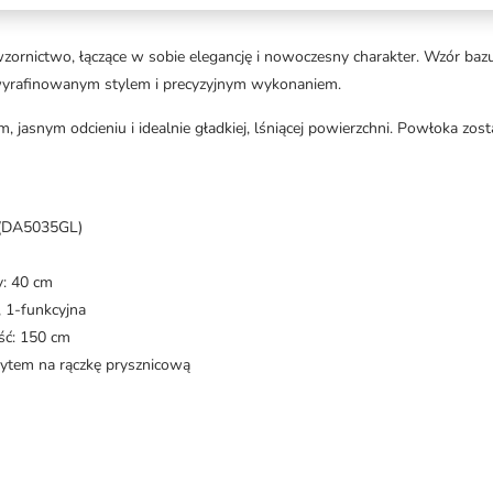
nictwo, łączące w sobie elegancję i nowoczesny charakter. Wzór bazuje
 wyrafinowanym stylem i precyzyjnym wykonaniem.
, jasnym odcieniu i idealnie gładkiej, lśniącej powierzchni. Powłoka 
 (DA5035GL)
y: 40 cm
 1-funkcyjna
ść: 150 cm
ytem na rączkę prysznicową