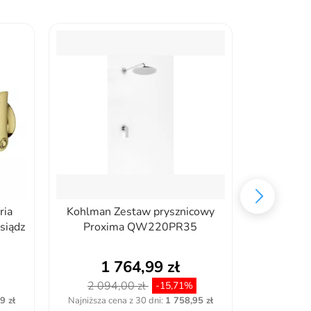
Omnires P
system pry
1
2 8
Najniższa c
ria
Kohlman Zestaw prysznicowy
siądz
Proxima QW220PR35
1 764,99 zł
2 094,00 zł
-15,71%
9 zł
Najniższa cena z 30 dni:
1 758,95 zł