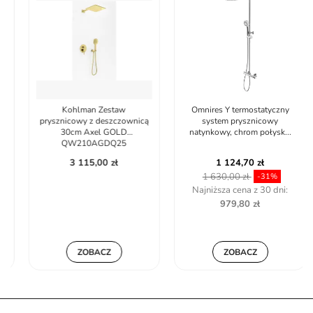
Kohlman Zestaw
Omnires Y termostatyczny
prysznicowy z deszczownicą
system prysznicowy
30cm Axel GOLD
natynkowy, chrom połysk...
QW210AGDQ25
3 115,00 zł
1 124,70 zł
1 630,00 zł
-31%
Najniższa cena z 30 dni:
979,80 zł
ZOBACZ
ZOBACZ