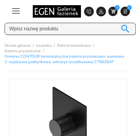
0
0

Strona główna
Łazienka
Baterie łazienkowe
Baterie prysznicowe
Omnires CONTOUR termostatyczna bateria prysznicowo-wannowa
2-wyjściowa podtynkowa, antracyt szczotkowany CT8036AT