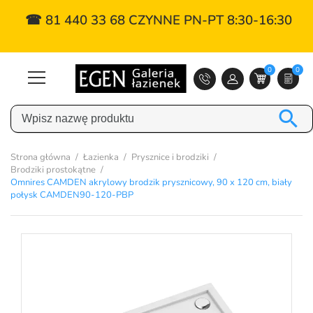
☎ 81 440 33 68 CZYNNE PN-PT 8:30-16:30
0
0

Strona główna
Łazienka
Prysznice i brodziki
Brodziki prostokątne
Omnires CAMDEN akrylowy brodzik prysznicowy, 90 x 120 cm, biały
połysk CAMDEN90-120-PBP