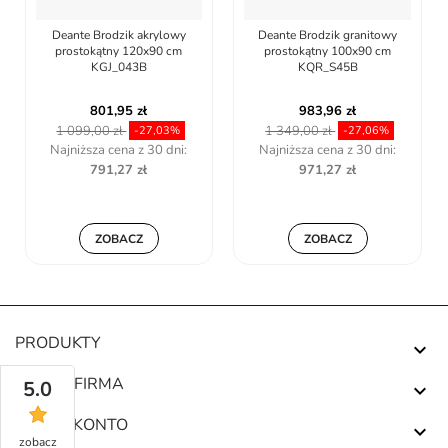
Deante Brodzik akrylowy
Deante Brodzik granitowy
prostokątny 120x90 cm
prostokątny 100x90 cm
KGJ_043B
KQR_S45B
801,95 zł
983,96 zł
1 099,00 zł
1 349,00 zł
-27,03%
-27,06%
Najniższa cena z 30 dni:
Najniższa cena z 30 dni:
791,27 zł
971,27 zł
ZOBACZ
ZOBACZ
PRODUKTY

NASZA FIRMA
5.0

TWOJE KONTO

zobacz