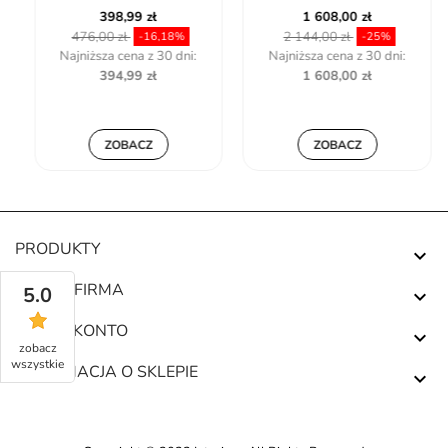
398,99 zł
1 608,00 zł
476,00 zł
2 144,00 zł
-16,18%
-25%
Najniższa cena z 30 dni:
Najniższa cena z 30 dni:
394,99 zł
1 608,00 zł
ZOBACZ
ZOBACZ
PRODUKTY

NASZA FIRMA
5.0

TWOJE KONTO

zobacz
wszystkie
INFORMACJA O SKLEPIE
