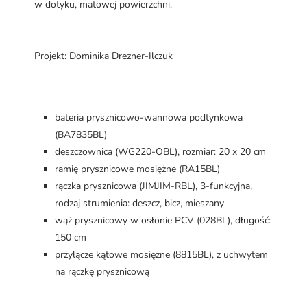
w dotyku, matowej powierzchni.
Projekt: Dominika Drezner-Ilczuk
bateria prysznicowo-wannowa podtynkowa
(BA7835BL)
deszczownica (WG220-OBL), rozmiar: 20 x 20 cm
ramię prysznicowe mosiężne (RA15BL)
rączka prysznicowa (JIMJIM-RBL), 3-funkcyjna,
rodzaj strumienia: deszcz, bicz, mieszany
wąż prysznicowy w osłonie PCV (028BL), długość:
150 cm
przyłącze kątowe mosiężne (8815BL), z uchwytem
na rączkę prysznicową