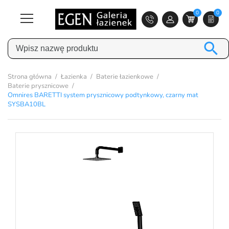
0
0

Strona główna
Łazienka
Baterie łazienkowe
Baterie prysznicowe
Omnires BARETTI system prysznicowy podtynkowy, czarny mat
SYSBA10BL