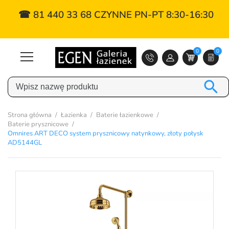
☎ 81 440 33 68 CZYNNE PN-PT 8:30-16:30
0
0

Strona główna
Łazienka
Baterie łazienkowe
Baterie prysznicowe
Omnires ART DECO system prysznicowy natynkowy, złoty połysk
AD5144GL