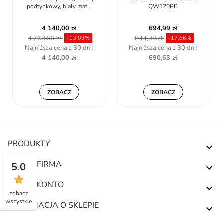
podtynkowy, biały mat...
QW120RB
4 140,00 zł
694,99 zł
4 760,00 zł
844,00 zł
-13,03%
-17,66%
Najniższa cena z 30 dni:
Najniższa cena z 30 dni:
4 140,00 zł
690,63 zł
ZOBACZ
ZOBACZ
PRODUKTY

NASZA FIRMA
5.0

TWOJE KONTO

zobacz
wszystkie
INFORMACJA O SKLEPIE
