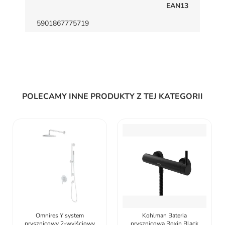
EAN13
5901867775719
POLECAMY INNE PRODUKTY Z TEJ KATEGORII
Omnires Y system
Kohlman Bateria
prysznicowy 2-wyjściowy
prysznicowa Roxin Black