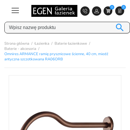
0
0

Strona główna
Łazienka
Baterie łazienkowe
Baterie - akcesoria
Omnires ARMANCE ramię prysznicowe ścienne, 40 cm, miedź
antyczna szczotkowana RA06ORB