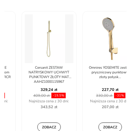
Cersanit ZESTAW
Omnires YOSEMITE zestaw
NATRYSKOWY UCHWYT
prysznicowy punktowy,
PUNKTOWY ZŁOTY MAT
złoty połysk...
AAHZ1000115967
329,24 zł
227,70 zł
409,00 zł
330,00 zł
-19,5%
-31%
Najniższa cena z 30 dni:
Najniższa cena z 30 dni:
343,52 zł
207,00 zł
ZOBACZ
ZOBACZ