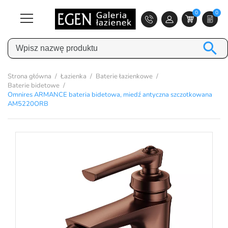
0
0

Strona główna
Łazienka
Baterie łazienkowe
Baterie bidetowe
Omnires ARMANCE bateria bidetowa, miedź antyczna szczotkowana
AM5220ORB