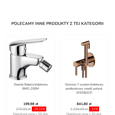
POLECAMY INNE PRODUKTY Z TEJ KATEGORII
Omnires Y system bidetowy
KFA Armatura MALAGA
podtynkowy, miedź połysk
GUN METAL GREY bateria
SYSYBI2CP
bidetowa podtynkowa...
841,80 zł
497,34 zł
1 220,00 zł
789,44 zł
-31%
-37%
Najniższa cena z 30 dni:
Najniższa cena z 30 dni: