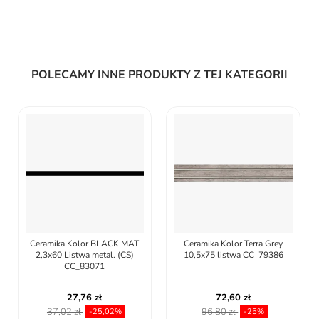
POLECAMY INNE PRODUKTY Z TEJ KATEGORII
Ceramika Kolor BLACK MAT
Ceramika Kolor Terra Grey
2,3x60 Listwa metal. (CS)
10,5x75 listwa CC_79386
CC_83071
27,76 zł
72,60 zł
37,02 zł
96,80 zł
-25,02%
-25%