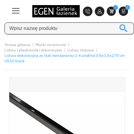
0
0

Strona główna
Płytki ceramiczne
Listwy i płaskowniki dekoracyjne
Listwy stalowe
Listwa dekoracyjna ze stali nierdzewnej U-kształtna 0,6x1,0x270 cm
US10 black