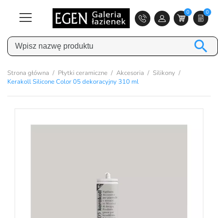
0
0

Strona główna
Płytki ceramiczne
Akcesoria
Silikony
Kerakoll Silicone Color 05 dekoracyjny 310 ml