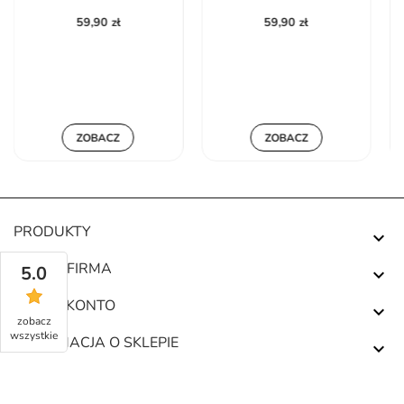
59,90 zł
59,90 zł
ZOBACZ
ZOBACZ
PRODUKTY

NASZA FIRMA
5.0

TWOJE KONTO

zobacz
wszystkie
INFORMACJA O SKLEPIE
