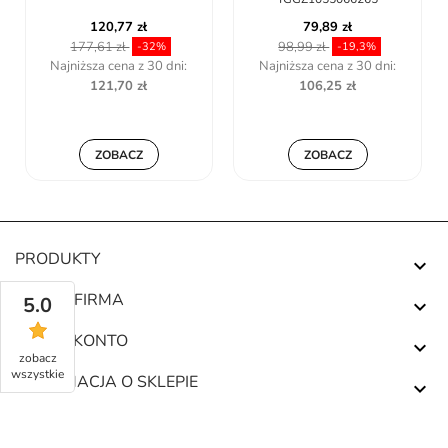
120,77 zł
79,89 zł
177,61 zł
98,99 zł
-32%
-19,3%
Najniższa cena z 30 dni:
Najniższa cena z 30 dni:
121,70 zł
106,25 zł
ZOBACZ
ZOBACZ
PRODUKTY

NASZA FIRMA
5.0

TWOJE KONTO

zobacz
wszystkie
INFORMACJA O SKLEPIE
