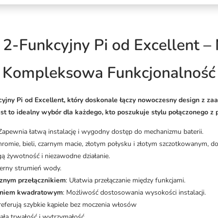
2-Funkcyjny Pi od Excellent –
Kompleksowa Funkcjonalność
jny Pi od Excellent, który doskonale łączy nowoczesny design z za
st to idealny wybór dla każdego, kto poszukuje stylu połączonego z 
 Zapewnia łatwą instalację i wygodny dostęp do mechanizmu baterii.
omie, bieli, czarnym macie, złotym połysku i złotym szczotkowanym, do
gą żywotność i niezawodne działanie.
erny strumień wody.
znym przełącznikiem
: Ułatwia przełączanie między funkcjami.
ieniem kwadratowym
: Możliwość dostosowania wysokości instalacji.
preferują szybkie kąpiele bez moczenia włosów
ałą trwałość i wytrzymałość.