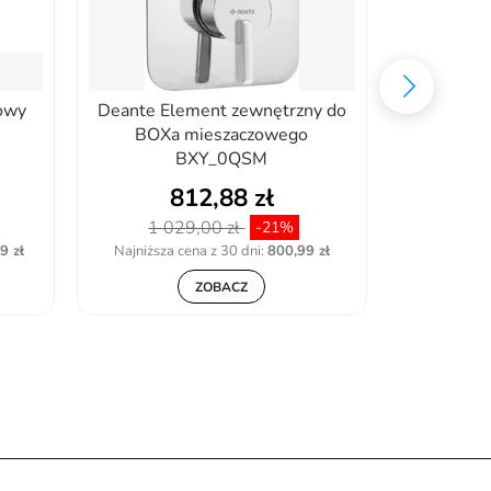
owy
Deante Element zewnętrzny do
Rea ZE
5
BOXa mieszaczowego
PRIME ZŁ
BXY_0QSM
812,88 zł
1
1 029,00 zł
-21%
9 zł
Najniższa cena z 30 dni:
800,99 zł
ZOBACZ