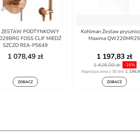
a ZESTAW PODTYNKOWY
Kohlman Zestaw prysznic
7029BRG FOSS CLIF MIEDŹ
Maxima QW220MR2
SZCZO REA-P5649
1 078,49 zł
1 197,83 zł
1 426,00 zł
-16%
Najniższa cena z 30 dni:
1 196,9
ZOBACZ
ZOBACZ