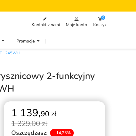
0

Kontakt z nami
Moje konto
Koszyk
Promocje
.SET.1245WH
rysznicowy 2-funkcyjny
5WH
1 139,
90 zł
1 329,
00 zł
Oszczędzasz:
- 14,23%