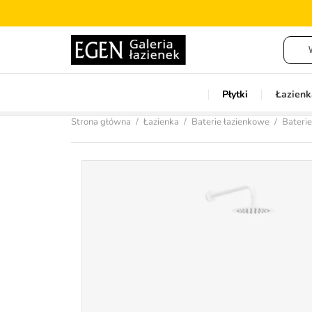
Płytki
Łazienk
Strona główna
Łazienka
Baterie łazienkowe
Bateri