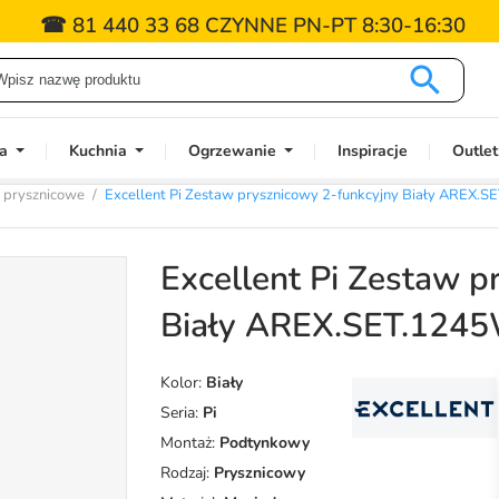
☎ 81 440 33 68 CZYNNE PN-PT 8:30-16:30

a
Kuchnia
Ogrzewanie
Inspiracje
Outlet
e prysznicowe
Excellent Pi Zestaw prysznicowy 2-funkcyjny Biały AREX
Excellent Pi Zestaw p
Biały AREX.SET.124
Kolor:
Biały
Seria:
Pi
Montaż:
Podtynkowy
Rodzaj:
Prysznicowy