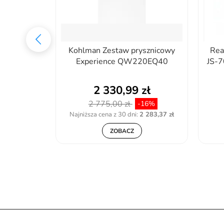
RYSKOWY
Kohlman Zestaw prysznicowy
Re
G ARGON
Experience QW220EQ40
JS-
6538
zł
2 330,99 zł
2 775,00 zł
-16%
Najniższa cena z 30 dni:
2 283,37 zł
ZOBACZ