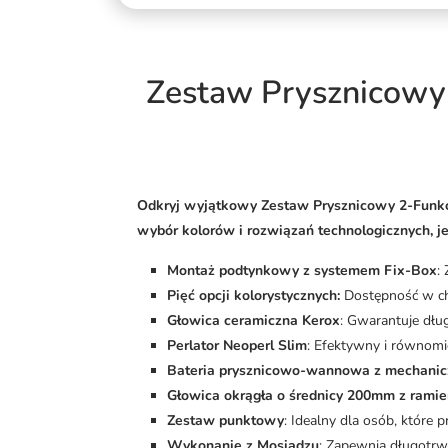
Zestaw Prysznicowy 
Odkryj wyjątkowy Zestaw Prysznicowy 2-Funkcy
wybór kolorów i rozwiązań technologicznych, je
Montaż podtynkowy z systemem Fix-Box
:
Pięć opcji kolorystycznych:
Dostępność w chr
Głowica ceramiczna Kerox
: Gwarantuje dłu
Perlator Neoperl Slim
: Efektywny i równomi
Bateria prysznicowo-wannowa z mechanic
Głowica okrągła o średnicy 200mm z ram
Zestaw punktowy
: Idealny dla osób, które 
Wykonanie z Mosiądzu
: Zapewnia długotrw