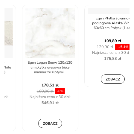
Egen Logan Snow 120x120
Egen Płytka ścienno-
cm płytka gresowa biały
podłogowa Alaska White
marmur ze złotymi...
60x60 cm Połysk (1.44)
178,51 zł
109,89 zł
189,90 zł
129,90 zł
-6%
-15,4%
Najniższa cena z 30 dni:
Najniższa cena z 30 dni:
546,91 zł
175,83 zł
ZOBACZ
ZOBACZ