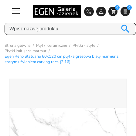
0
0

Strona główna
Płytki ceramiczne
Płytki - style
Płytki imitujące marmur
Egen Reno Statuario 60x120 cm płytka gresowa biały marmur z
szarym użyleniem carving rect. (2,16)