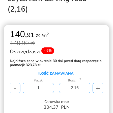
(2,16)
140,
91 zł
2
/m
149,
90 zł
Oszczędzasz:
- 6%
Najniższa cena w okresie 30 dni przed datą rozpoczęcia
promocji:
323,78 zł
ILOŚĆ ZAMAWIANA
2
Paczki
Ilość m
-
+
Całkowita cena:
304,37
PLN