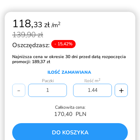
118,
33 zł
2
/m
139,
90 zł
Oszczędzasz:
- 15,42%
Najniższa cena w okresie 30 dni przed datą rozpoczęcia
promocji:
189,37 zł
ILOŚĆ ZAMAWIANA
2
Paczki
Ilość m
-
+
Całkowita cena:
170,40
PLN
DO KOSZYKA