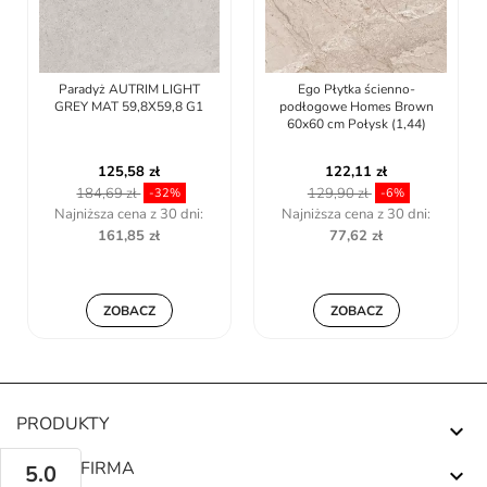
Paradyż AUTRIM LIGHT
Ego Płytka ścienno-
GREY MAT 59,8X59,8 G1
podłogowe Homes Brown
60x60 cm Połysk (1,44)
125,58 zł
122,11 zł
184,69 zł
129,90 zł
-32%
-6%
Najniższa cena z 30 dni:
Najniższa cena z 30 dni:
161,85 zł
77,62 zł
ZOBACZ
ZOBACZ
PRODUKTY

NASZA FIRMA
5.0
