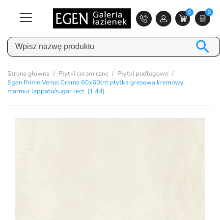
0
0

Strona główna
Płytki ceramiczne
Płytki podłogowe
Egen Prime Venus Crema 60x60cm płytka gresowa kremowy
marmur lappato/sugar rect. (1,44)